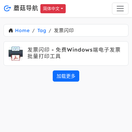
蘑菇导航
简体中文
Home
Tag
发票闪印
发票闪印 - 免费Windows端电子发票
批量打印工具
加载更多