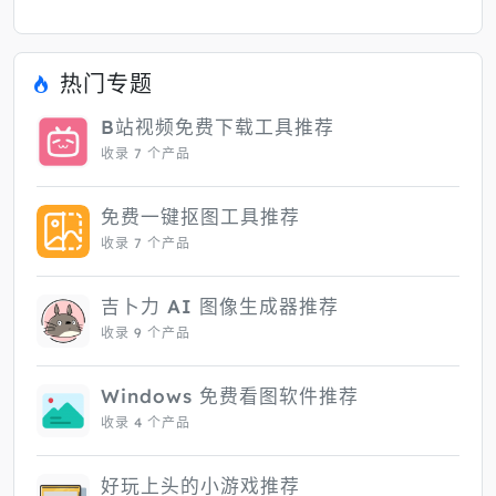
热门专题
B站视频免费下载工具推荐
收录 7 个产品
免费一键抠图工具推荐
收录 7 个产品
吉卜力 AI 图像生成器推荐
收录 9 个产品
Windows 免费看图软件推荐
收录 4 个产品
好玩上头的小游戏推荐