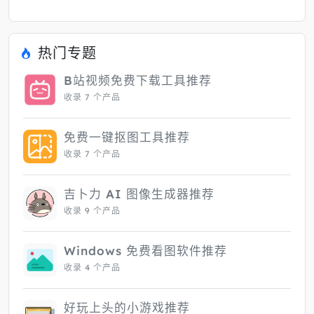
热门专题
B站视频免费下载工具推荐
收录 7 个产品
免费一键抠图工具推荐
收录 7 个产品
吉卜力 AI 图像生成器推荐
收录 9 个产品
Windows 免费看图软件推荐
收录 4 个产品
好玩上头的小游戏推荐