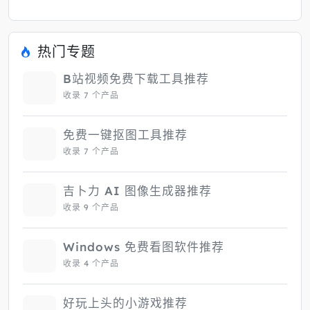
热门专题
B站视频免费下载工具推荐
收录 7 个产品
免费一键抠图工具推荐
收录 7 个产品
吉卜力 AI 图像生成器推荐
收录 9 个产品
Windows 免费看图软件推荐
收录 4 个产品
好玩上头的小游戏推荐