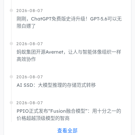
2026-08-07
刚刚，ChatGPT免费版史诗升级！GPT-5.6可以无
限白嫖了
2026-08-07
蚂蚁集团开源Avernet，让人与智能体像组织一样
高效协作
2026-08-07
AI SSD：大模型推理的存储范式转移
2026-08-07
PPIO正式发布“Fusion融合模型”：用十分之一的
价格超越顶级模型的智商
查看全部