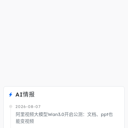
AI情报
2026-08-07
阿里视频大模型Wan3.0开启公测：文档、ppt也
能变视频