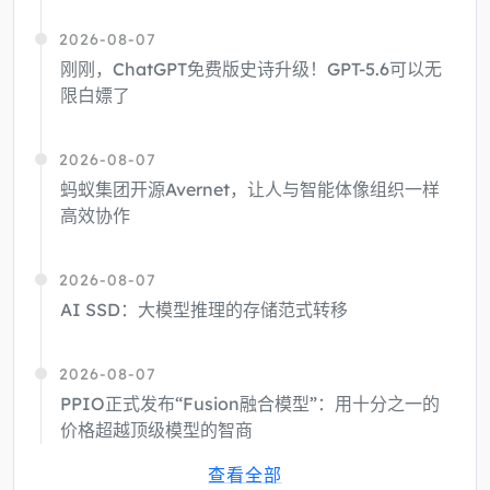
2026-08-07
刚刚，ChatGPT免费版史诗升级！GPT-5.6可以无
限白嫖了
2026-08-07
蚂蚁集团开源Avernet，让人与智能体像组织一样
高效协作
2026-08-07
AI SSD：大模型推理的存储范式转移
2026-08-07
PPIO正式发布“Fusion融合模型”：用十分之一的
价格超越顶级模型的智商
查看全部