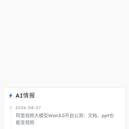
AI情报
2026-08-07
阿里视频大模型Wan3.0开启公测：文档、ppt也
能变视频