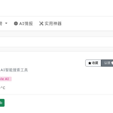
榜
AI情报
实用神器
收藏
认领
出的AI智能搜索工具
le AI
0°C
ub