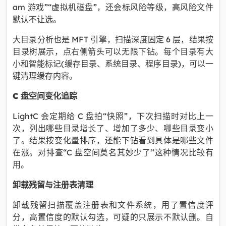
am 游戏”“虚拟机磁盘”，还会标风险等级，高风险文件
默认不让选。
大目录分析也是 MFT 引擎，扫描深度固定 6 层，结果按
目录树展示，点右侧箭头可以无限下钻。每个目录有大
小和智能标记(缓存目录、系统目录、程序目录)，可以一
键清理缓存内容。
C 盘空间变化追踪
LightC 会定期给 C 盘拍“快照”，下次扫描时对比上一
次，列出哪些目录增长了、增加了多少、哪些目录变小
了。结果按变化量排序，还能下钻看到具体是哪些文件
在涨。对排查“C 盘空间莫名其妙少了”这种情况比较有
用。
卸载残留与注册表清理
卸载残留扫描覆盖注册表和文件系统，用了置信度评
分，高置信度的默认勾选，可疑的只展示不默认删。自