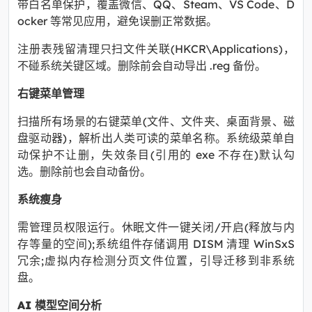
带白名单保护，覆盖微信、QQ、Steam、VS Code、D
ocker 等常见应用，避免误删正常数据。
注册表残留清理只扫文件关联(HKCR\Applications)，
不碰系统关键区域。删除前会自动导出 .reg 备份。
右键菜单管理
扫描所有场景的右键菜单(文件、文件夹、桌面背景、磁
盘驱动器)，解析出人类可读的菜单名称。系统级菜单自
动保护不让删，失效条目(引用的 exe 不存在)默认勾
选。删除前也会自动备份。
系统瘦身
需管理员权限运行。休眠文件一键关闭/开启(释放与内
存等量的空间);系统组件存储调用 DISM 清理 WinSxS
冗余;虚拟内存检测分页文件位置，引导迁移到非系统
盘。
AI 模型空间分析