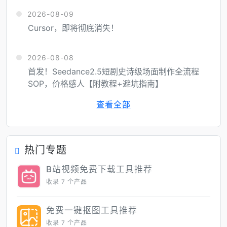
2026-08-09
Cursor，即将彻底消失！
2026-08-08
首发！Seedance2.5短剧史诗级场面制作全流程
SOP，价格感人【附教程+避坑指南】
查看全部
热门专题
B站视频免费下载工具推荐
收录 7 个产品
免费一键抠图工具推荐
收录 7 个产品