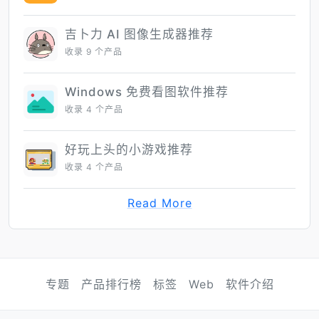
吉卜力 AI 图像生成器推荐
收录 9 个产品
Windows 免费看图软件推荐
收录 4 个产品
好玩上头的小游戏推荐
收录 4 个产品
Read More
专题
产品排行榜
标签
Web
软件介绍