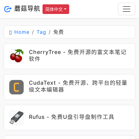
蘑菇导航
简体中文
Home
Tag
免费
CherryTree - 免费开源的富文本笔记
软件
CudaText - 免费开源、跨平台的轻量
级文本编辑器
Rufus - 免费U盘引导盘制作工具